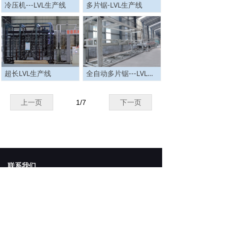
冷压机---LVL生产线
多片锯-LVL生产线
超长LVL生产线
全自动多片锯---LVL生产线
上一页
1
/
7
下一页
联系我们
地址：
临沂市兰山区义堂镇财金机械园区
电话：
0539-8172315
邮箱：
jinzuojixie@163.com
手机：
15192927639