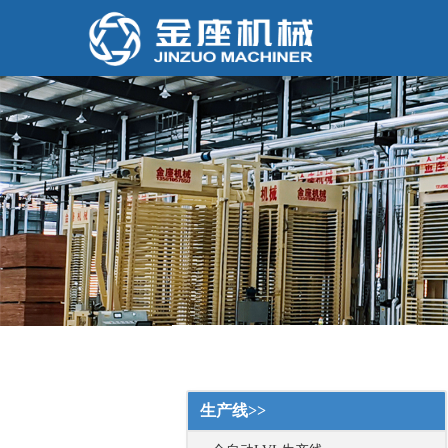
生产线>>