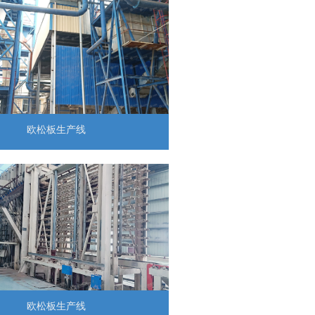
欧松板生产线
欧松板生产线