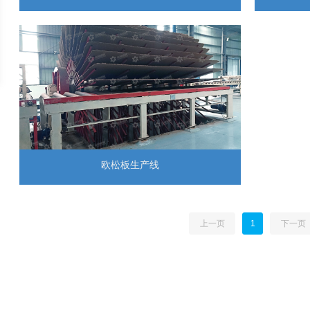
欧松板生产线
上一页
1
下一页