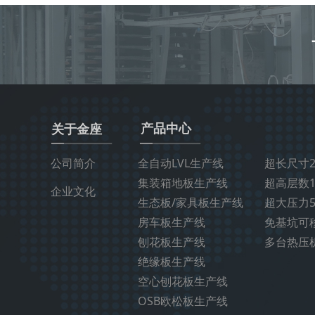
产品中心
关于金座
公司简介
全自动LVL生产线
超长尺寸2
集装箱地板生产线
超高层数1
企业文化
生态板/家具板生产线
超大压力5
房车板生产线
免基坑可
刨花板生产线
多台热压
绝缘板生产线
空心刨花板生产线
OSB欧松板生产线