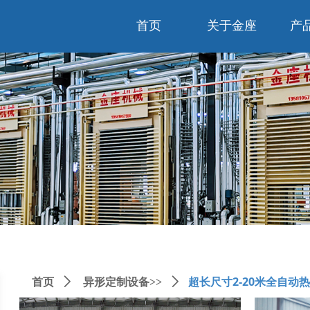
首页
关于金座
产
超长尺寸2-20米全自动
首页
ꄲ
异形定制设备>>
ꄲ